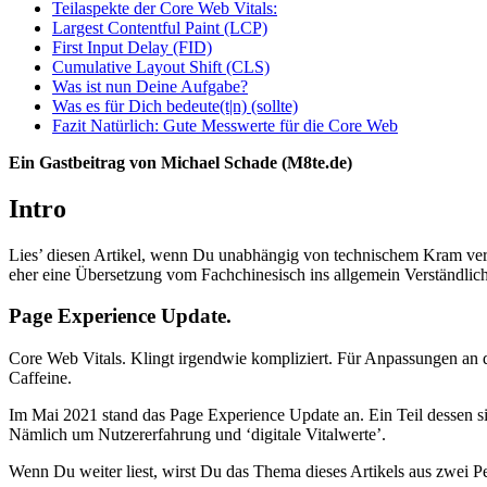
Teilaspekte der Core Web Vitals:
Largest Contentful Paint (LCP)
First Input Delay (FID)
Cumulative Layout Shift (CLS)
Was ist nun Deine Aufgabe?
Was es für Dich bedeute(t|n) (sollte)
Fazit Natürlich: Gute Messwerte für die Core Web
Ein Gastbeitrag von Michael Schade (M8te.de)
Intro
Lies’ diesen Artikel, wenn Du unabhängig von technischem Kram vers
eher eine Übersetzung vom Fachchinesisch ins allgemein Verständlich
Page Experience Update.
Core Web Vitals. Klingt irgendwie kompliziert. Für Anpassungen an
Caffeine.
Im Mai 2021 stand das Page Experience Update an. Ein Teil dessen 
Nämlich um Nutzererfahrung und ‘digitale Vitalwerte’.
Wenn Du weiter liest, wirst Du das Thema dieses Artikels aus zwei 