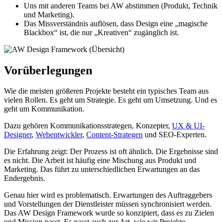
Uns mit anderen Teams bei AW abstimmen (Produkt, Technik
und Marketing).
Das Missverständnis auflösen, dass Design eine „magische
Blackbox“ ist, die nur „Kreativen“ zugänglich ist.
Vorüberlegungen
Wie die meisten größeren Projekte besteht ein typisches Team aus
vielen Rollen. Es geht um Strategie. Es geht um Umsetzung. Und es
geht um Kommunikation.
Dazu gehören Kommunikationsstrategen, Konzepter,
UX & UI-
Designer
,
Webentwickler
,
Content-Strategen
und SEO-Experten.
Die Erfahrung zeigt: Der Prozess ist oft ähnlich. Die Ergebnisse sind
es nicht. Die Arbeit ist häufig eine Mischung aus Produkt und
Marketing. Das führt zu unterschiedlichen Erwartungen an das
Endergebnis.
Genau hier wird es problematisch. Erwartungen des Auftraggebers
und Vorstellungen der Dienstleister müssen synchronisiert werden.
Das AW Design Framework wurde so konzipiert, dass es zu Zielen
und Mission passt. Es passt auch zur Art, wie wir Projekte